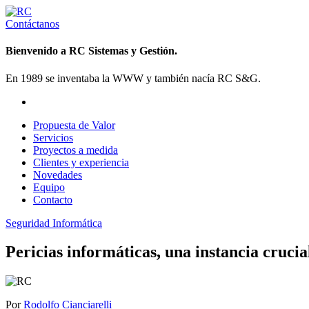
Contáctanos
Bienvenido a RC Sistemas y Gestión.
En 1989 se inventaba la WWW y también nacía RC S&G.
Propuesta de Valor
Servicios
Proyectos a medida
Clientes y experiencia
Novedades
Equipo
Contacto
Seguridad Informática
Pericias informáticas, una instancia crucial
Por
Rodolfo Cianciarelli