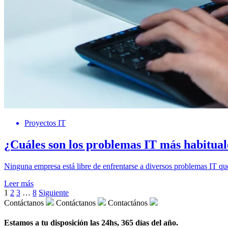
Proyectos IT
¿Cuáles son los problemas IT más habitual
Ninguna empresa está libre de enfrentarse a diversos problemas IT qu
Leer más
1
2
3
…
8
Siguiente
Contáctanos
Contáctanos
Contactános
Estamos a tu disposición las 24hs, 365 días del año.