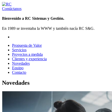
Contáctanos
Bienvenido a RC Sistemas y Gestión.
En 1989 se inventaba la WWW y también nacía RC S&G.
Propuesta de Valor
Servicios
Proyectos a medida
Clientes y experiencia
Novedades
Equipo
Contacto
Novedades